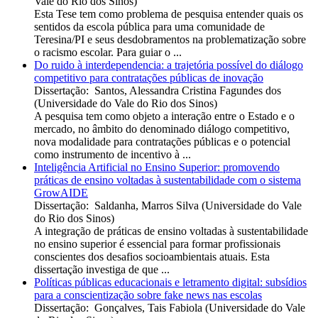
Vale do Rio dos Sinos
)
Esta Tese tem como problema de pesquisa entender quais os
sentidos da escola pública para uma comunidade de
Teresina/PI e seus desdobramentos na problematização sobre
o racismo escolar. Para guiar o ...
Do ruido à interdependencia: a trajetória possível do diálogo
competitivo para contratações públicas de inovação
Dissertação
:
Santos, Alessandra Cristina Fagundes dos
(
Universidade do Vale do Rio dos Sinos
)
A pesquisa tem como objeto a interação entre o Estado e o
mercado, no âmbito do denominado diálogo competitivo,
nova modalidade para contratações públicas e o potencial
como instrumento de incentivo à ...
Inteligência Artificial no Ensino Superior: promovendo
práticas de ensino voltadas à sustentabilidade com o sistema
GrowAIDE
Dissertação
:
Saldanha, Marros Silva
(
Universidade do Vale
do Rio dos Sinos
)
A integração de práticas de ensino voltadas à sustentabilidade
no ensino superior é essencial para formar profissionais
conscientes dos desafios socioambientais atuais. Esta
dissertação investiga de que ...
Políticas públicas educacionais e letramento digital: subsídios
para a conscientização sobre fake news nas escolas
Dissertação
:
Gonçalves, Tais Fabiola
(
Universidade do Vale