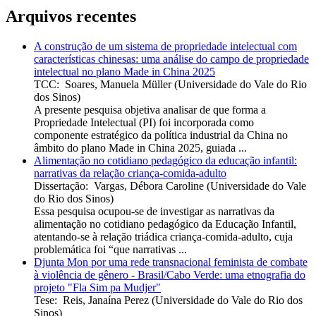
Arquivos recentes
A construção de um sistema de propriedade intelectual com
características chinesas: uma análise do campo de propriedade
intelectual no plano Made in China 2025
TCC
:
Soares, Manuela Müller
(
Universidade do Vale do Rio
dos Sinos
)
A presente pesquisa objetiva analisar de que forma a
Propriedade Intelectual (PI) foi incorporada como
componente estratégico da política industrial da China no
âmbito do plano Made in China 2025, guiada ...
Alimentação no cotidiano pedagógico da educação infantil:
narrativas da relação criança-comida-adulto
Dissertação
:
Vargas, Débora Caroline
(
Universidade do Vale
do Rio dos Sinos
)
Essa pesquisa ocupou-se de investigar as narrativas da
alimentação no cotidiano pedagógico da Educação Infantil,
atentando-se à relação triádica criança-comida-adulto, cuja
problemática foi “que narrativas ...
Djunta Mon por uma rede transnacional feminista de combate
à violência de gênero - Brasil/Cabo Verde: uma etnografia do
projeto "Fla Sim pa Mudjer"
Tese
:
Reis, Janaína Perez
(
Universidade do Vale do Rio dos
Sinos
)