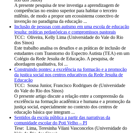
A presente pesquisa de tese investiga a aprendizagem de
competências no ensino superior para habitar o terceiro
milênio, de modo a propor um ecossistema conectivo de
invenção no paradigma da educação ...
Inclusão de pessoas com autismo em uma escola de educação
jesuíta: práticas pedagógicas e compromissos pastorais
TCC
:
Oliveira, Kelly Lima
(
Universidade do Vale do Rio
dos Sinos
)
Este trabalho analisa os desafios e as práticas de inclusão de
estudantes com Transtorno do Espectro Autista (TEA) em um
Colégio da Rede Jesuíta de Educação. A pesquisa, de
abordagem qualitativa, foi ...
Construindo pontes: a excelência na formação e a promoção
da justiça social nos centros educativos da Rede Jesuíta de
Educação
TCC
:
Sousa Junior, Francisco Rodrigues de
(
Universidade
do Vale do Rio dos Sinos
)
O presente artigo discute a relação entre a compreensão da
excelência na formação acadêmica e humana e a promoção da
justiça social, especialmente no contexto dos centros de
educação básica que integram ...
Sentidos da escola pública a partir das narrativas da
comunidade escolar do Poti Velho – PI
Tese
:
Lima, Teresinha Vilani Vasconcelos
(
Universidade do