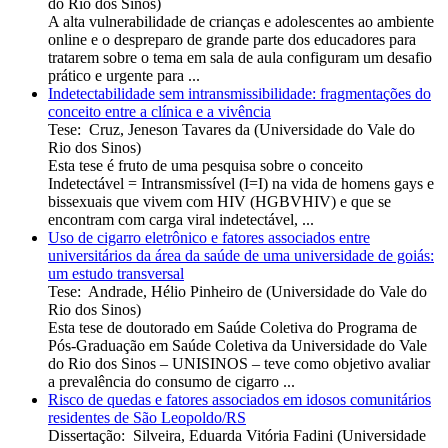
do Rio dos Sinos
)
A alta vulnerabilidade de crianças e adolescentes ao ambiente
online e o despreparo de grande parte dos educadores para
tratarem sobre o tema em sala de aula configuram um desafio
prático e urgente para ...
Indetectabilidade sem intransmissibilidade: fragmentações do
conceito entre a clínica e a vivência
Tese
:
Cruz, Jeneson Tavares da
(
Universidade do Vale do
Rio dos Sinos
)
Esta tese é fruto de uma pesquisa sobre o conceito
Indetectável = Intransmissível (I=I) na vida de homens gays e
bissexuais que vivem com HIV (HGBVHIV) e que se
encontram com carga viral indetectável, ...
Uso de cigarro eletrônico e fatores associados entre
universitários da área da saúde de uma universidade de goiás:
um estudo transversal
Tese
:
Andrade, Hélio Pinheiro de
(
Universidade do Vale do
Rio dos Sinos
)
Esta tese de doutorado em Saúde Coletiva do Programa de
Pós-Graduação em Saúde Coletiva da Universidade do Vale
do Rio dos Sinos – UNISINOS – teve como objetivo avaliar
a prevalência do consumo de cigarro ...
Risco de quedas e fatores associados em idosos comunitários
residentes de São Leopoldo/RS
Dissertação
:
Silveira, Eduarda Vitória Fadini
(
Universidade