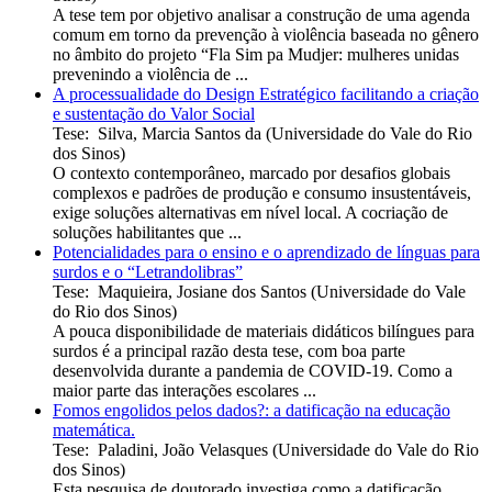
A tese tem por objetivo analisar a construção de uma agenda
comum em torno da prevenção à violência baseada no gênero
no âmbito do projeto “Fla Sim pa Mudjer: mulheres unidas
prevenindo a violência de ...
A processualidade do Design Estratégico facilitando a criação
e sustentação do Valor Social
Tese
:
Silva, Marcia Santos da
(
Universidade do Vale do Rio
dos Sinos
)
O contexto contemporâneo, marcado por desafios globais
complexos e padrões de produção e consumo insustentáveis,
exige soluções alternativas em nível local. A cocriação de
soluções habilitantes que ...
Potencialidades para o ensino e o aprendizado de línguas para
surdos e o “Letrandolibras”
Tese
:
Maquieira, Josiane dos Santos
(
Universidade do Vale
do Rio dos Sinos
)
A pouca disponibilidade de materiais didáticos bilíngues para
surdos é a principal razão desta tese, com boa parte
desenvolvida durante a pandemia de COVID-19. Como a
maior parte das interações escolares ...
Fomos engolidos pelos dados?: a datificação na educação
matemática.
Tese
:
Paladini, João Velasques
(
Universidade do Vale do Rio
dos Sinos
)
Esta pesquisa de doutorado investiga como a datificação