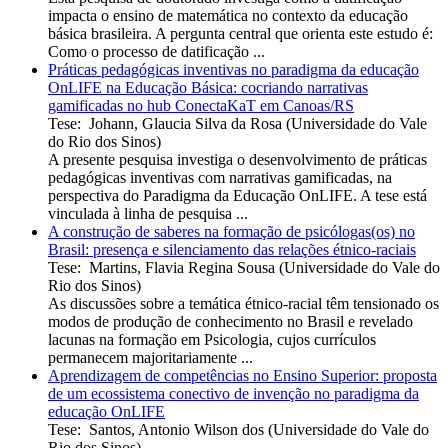
impacta o ensino de matemática no contexto da educação
básica brasileira. A pergunta central que orienta este estudo é:
Como o processo de datificação ...
Práticas pedagógicas inventivas no paradigma da educação
OnLIFE na Educação Básica: cocriando narrativas
gamificadas no hub ConectaKaT em Canoas/RS
Tese
:
Johann, Glaucia Silva da Rosa
(
Universidade do Vale
do Rio dos Sinos
)
A presente pesquisa investiga o desenvolvimento de práticas
pedagógicas inventivas com narrativas gamificadas, na
perspectiva do Paradigma da Educação OnLIFE. A tese está
vinculada à linha de pesquisa ...
A construção de saberes na formação de psicólogas(os) no
Brasil: presença e silenciamento das relações étnico-raciais
Tese
:
Martins, Flavia Regina Sousa
(
Universidade do Vale do
Rio dos Sinos
)
As discussões sobre a temática étnico-racial têm tensionado os
modos de produção de conhecimento no Brasil e revelado
lacunas na formação em Psicologia, cujos currículos
permanecem majoritariamente ...
Aprendizagem de competências no Ensino Superior: proposta
de um ecossistema conectivo de invenção no paradigma da
educação OnLIFE
Tese
:
Santos, Antonio Wilson dos
(
Universidade do Vale do
Rio dos Sinos
)