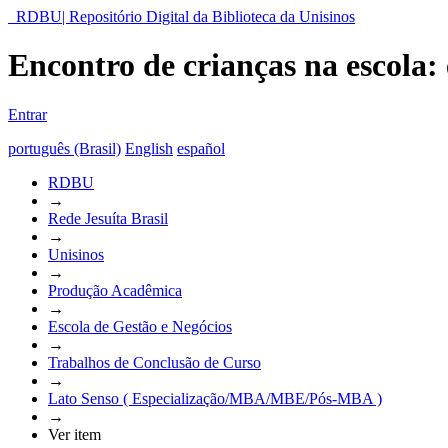
RDBU| Repositório Digital da Biblioteca da Unisinos
Encontro de crianças na escola: 
Entrar
português (Brasil)
English
español
RDBU
→
Rede Jesuíta Brasil
→
Unisinos
→
Produção Acadêmica
→
Escola de Gestão e Negócios
→
Trabalhos de Conclusão de Curso
→
Lato Senso ( Especialização/MBA/MBE/Pós-MBA )
→
Ver item