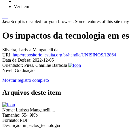
→
Ver item
JavaScript is disabled for your browser. Some features of this site may
Os impactos da tecnologia em es
Silveira, Larissa Manganelli da
URI:
http://repositorio.jesuita.org.br/handle/UNISINOS/12864
Data da Defesa:
2022-12-05
Orientador:
Pires, Charline Barbosa
Nivel:
Graduação
Mostrar registro completo
Arquivos deste item
Nome:
Larissa Manganelli ...
Tamanho:
554.9Kb
Formato:
PDF
Descrição:
impactos_tecnologia